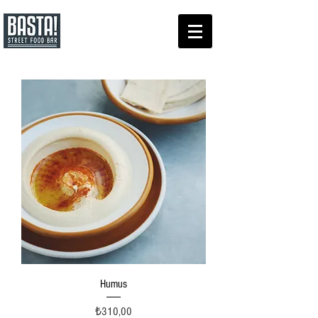
Humus
Price
₺310,00