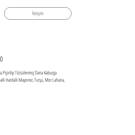
İletişim
Price
0
a Pişirilip Tütsülenmiş Dana Kaburga 
allı Hardallı Mayonez, Turşu, Mor Lahana, 