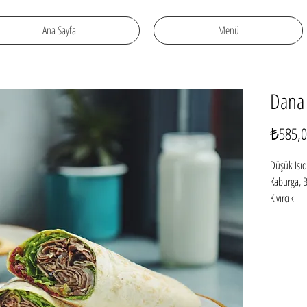
Ana Sayfa
Menü
Dana
₺585,0
Düşük Isıd
Kaburga, B
Kıvırcık